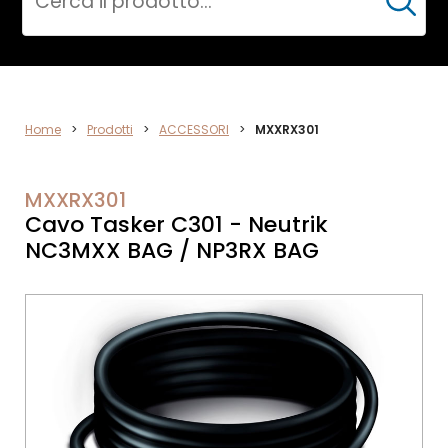
Cerca
ACCESSORI
Home
>
Prodotti
>
ACCESSORI
>
MXXRX301
MXXRX301
Cavo Tasker C301 - Neutrik
NC3MXX BAG / NP3RX BAG