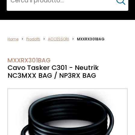
Cerca
ACCESSORI
Home
>
Prodotti
>
ACCESSORI
>
MXXRX301BAG
MXXRX301BAG
Cavo Tasker C301 - Neutrik
NC3MXX BAG / NP3RX BAG