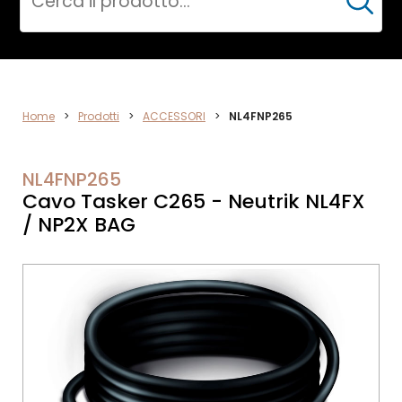
Cerca
ACCESSORI
Home
>
Prodotti
>
ACCESSORI
>
NL4FNP265
NL4FNP265
Cavo Tasker C265 - Neutrik NL4FX
/ NP2X BAG