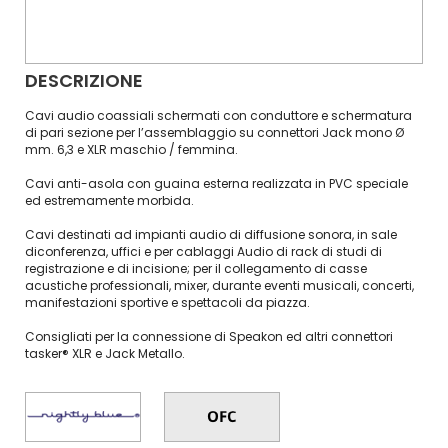
DESCRIZIONE
Cavi audio coassiali schermati con conduttore e schermatura
di pari sezione per l’assemblaggio su connettori Jack mono Ø
mm. 6,3 e XLR maschio / femmina.
Cavi anti-asola con guaina esterna realizzata in PVC speciale
ed estremamente morbida.
Cavi destinati ad impianti audio di diffusione sonora, in sale
diconferenza, uffici e per cablaggi Audio di rack di studi di
registrazione e di incisione; per il collegamento di casse
acustiche professionali, mixer, durante eventi musicali, concerti,
manifestazioni sportive e spettacoli da piazza.
Consigliati per la connessione di Speakon ed altri connettori
tasker® XLR e Jack Metallo.