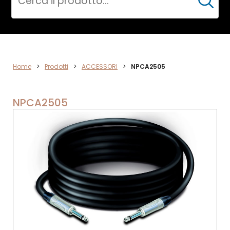
Cerca
ACCESSORI
Home
>
Prodotti
>
ACCESSORI
>
NPCA2505
NPCA2505