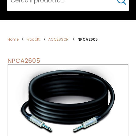
Cerca
ACCESSORI
Home
>
Prodotti
>
ACCESSORI
>
NPCA2605
NPCA2605