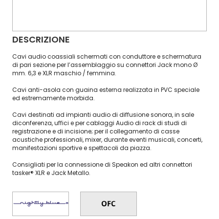
DESCRIZIONE
Cavi audio coassiali schermati con conduttore e schermatura
di pari sezione per l’assemblaggio su connettori Jack mono Ø
mm. 6,3 e XLR maschio / femmina.
Cavi anti-asola con guaina esterna realizzata in PVC speciale
ed estremamente morbida.
Cavi destinati ad impianti audio di diffusione sonora, in sale
diconferenza, uffici e per cablaggi Audio di rack di studi di
registrazione e di incisione; per il collegamento di casse
acustiche professionali, mixer, durante eventi musicali, concerti,
manifestazioni sportive e spettacoli da piazza.
Consigliati per la connessione di Speakon ed altri connettori
tasker® XLR e Jack Metallo.