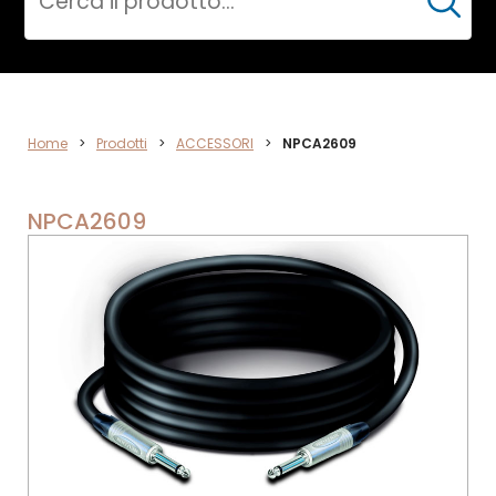
Cerca
ACCESSORI
Home
>
Prodotti
>
ACCESSORI
>
NPCA2609
NPCA2609