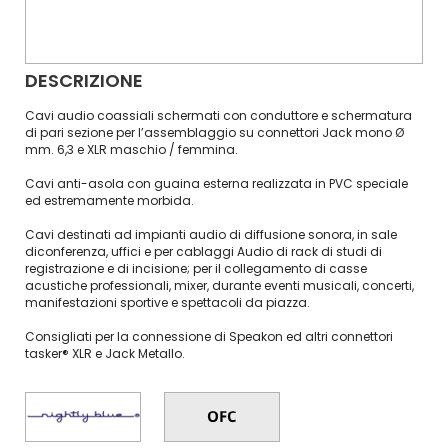
DESCRIZIONE
Cavi audio coassiali schermati con conduttore e schermatura
di pari sezione per l’assemblaggio su connettori Jack mono Ø
mm. 6,3 e XLR maschio / femmina.
Cavi anti-asola con guaina esterna realizzata in PVC speciale
ed estremamente morbida.
Cavi destinati ad impianti audio di diffusione sonora, in sale
diconferenza, uffici e per cablaggi Audio di rack di studi di
registrazione e di incisione; per il collegamento di casse
acustiche professionali, mixer, durante eventi musicali, concerti,
manifestazioni sportive e spettacoli da piazza.
Consigliati per la connessione di Speakon ed altri connettori
tasker® XLR e Jack Metallo.