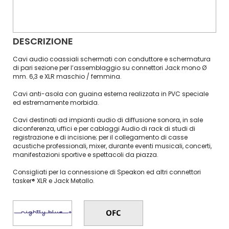
DESCRIZIONE
Cavi audio coassiali schermati con conduttore e schermatura
di pari sezione per l’assemblaggio su connettori Jack mono Ø
mm. 6,3 e XLR maschio / femmina.
Cavi anti-asola con guaina esterna realizzata in PVC speciale
ed estremamente morbida.
Cavi destinati ad impianti audio di diffusione sonora, in sale
diconferenza, uffici e per cablaggi Audio di rack di studi di
registrazione e di incisione; per il collegamento di casse
acustiche professionali, mixer, durante eventi musicali, concerti,
manifestazioni sportive e spettacoli da piazza.
Consigliati per la connessione di Speakon ed altri connettori
tasker® XLR e Jack Metallo.