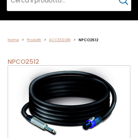
Cerca
ACCESSORI
Home
>
Prodotti
>
ACCESSORI
>
NPCO2512
NPCO2512