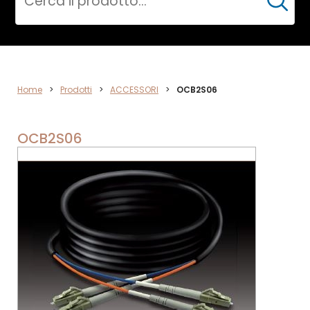
Cerca
ACCESSORI
Home
>
Prodotti
>
ACCESSORI
>
OCB2S06
OCB2S06