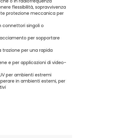
iche o in radiofrequenza
nere flessibilità, sopravvivenza
lente protezione meccanica per
n connettori singoli o
chiacciamento per sopportare
la trazione per una rapida
 arene e per applicazioni di video-
i UV per ambienti estremi
perare in ambienti esterni, per
tivi