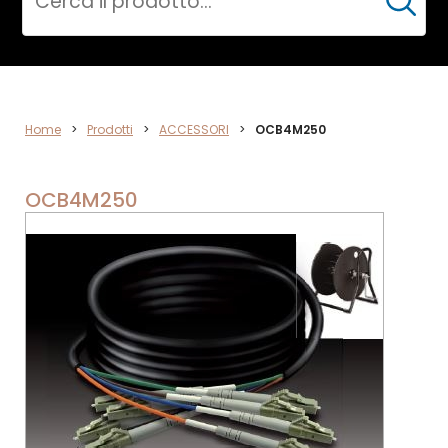
Cerca
ACCESSORI
Home
>
Prodotti
>
ACCESSORI
>
OCB4M250
OCB4M250