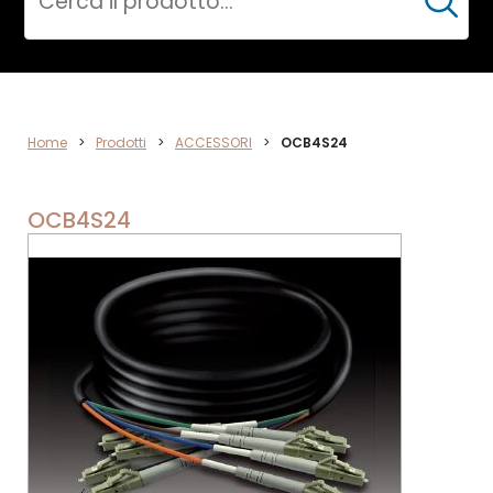
Cerca
ACCESSORI
Home
>
Prodotti
>
ACCESSORI
>
OCB4S24
OCB4S24