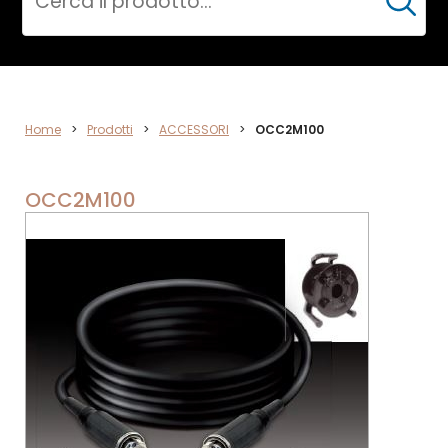
Cerca
ACCESSORI
Home
>
Prodotti
>
ACCESSORI
>
OCC2M100
OCC2M100