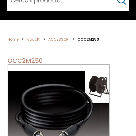
Cerca
ACCESSORI
Home
>
Prodotti
>
ACCESSORI
>
OCC2M250
OCC2M250