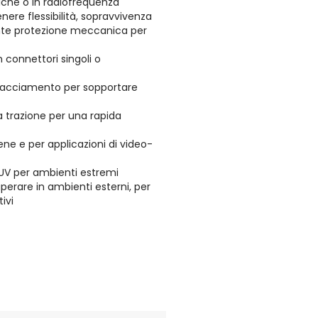
iche o in radiofrequenza
nere flessibilità, sopravvivenza
lente protezione meccanica per
n connettori singoli o
chiacciamento per sopportare
la trazione per una rapida
 arene e per applicazioni di video-
i UV per ambienti estremi
perare in ambienti esterni, per
tivi