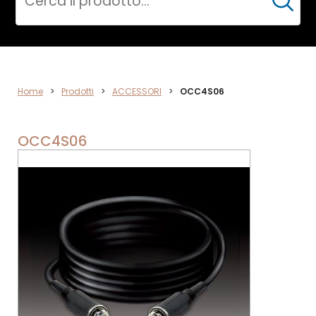
Cerca
ACCESSORI
Home
>
Prodotti
>
ACCESSORI
>
OCC4S06
OCC4S06