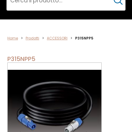
Cerca
ACCESSORI
Home
>
Prodotti
>
ACCESSORI
>
P315NPP5
P315NPP5