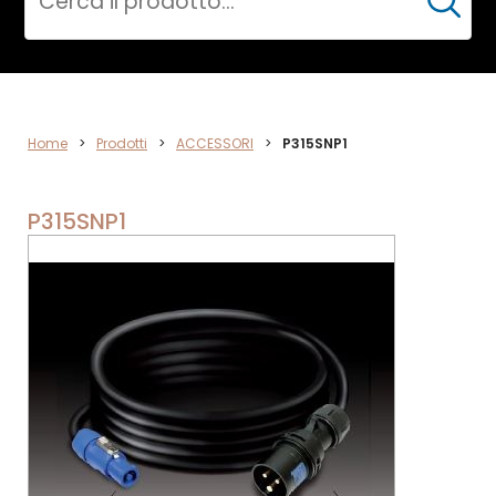
Cerca
ACCESSORI
Home
>
Prodotti
>
ACCESSORI
>
P315SNP1
P315SNP1