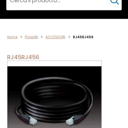
Cerca
ACCESSORI
Home
>
Prodotti
>
ACCESSORI
>
RJ45RJ456
RJ45RJ456