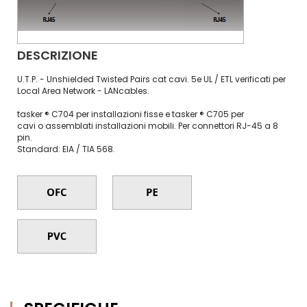
DESCRIZIONE
U.T.P. - Unshielded Twisted Pairs cat cavi. 5e UL / ETL verificati per
Local Area Network - LANcables.
tasker ® C704 per installazioni fisse e tasker ® C705 per
cavi o assemblati installazioni mobili. Per connettori RJ-45 a 8
pin.
Standard: EIA / TIA 568.