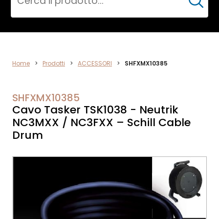
Cerca
ACCESSORI
Home
>
Prodotti
>
ACCESSORI
>
SHFXMX10385
SHFXMX10385
Cavo Tasker TSK1038 - Neutrik
NC3MXX / NC3FXX – Schill Cable
Drum