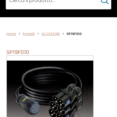
Cerca
ACCESSORI
Home
>
Prodotti
>
ACCESSORI
>
SP19F010
SP19F010