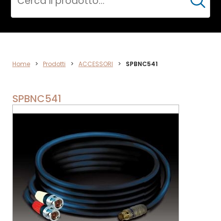
Cerca
ACCESSORI
Home
>
Prodotti
>
ACCESSORI
>
SPBNC541
SPBNC541