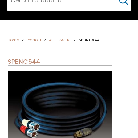
Cerca
ACCESSORI
Home
>
Prodotti
>
ACCESSORI
>
SPBNC544
SPBNC544