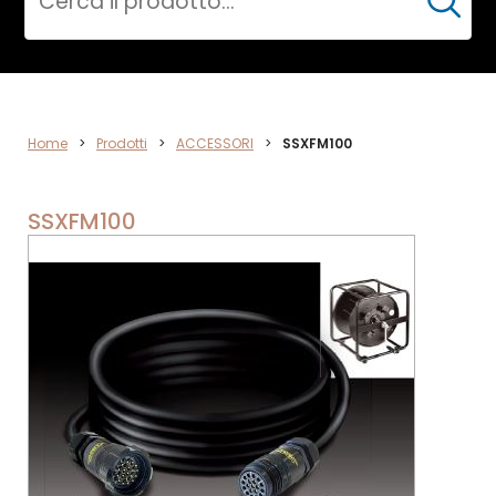
Cerca
ACCESSORI
Home
>
Prodotti
>
ACCESSORI
>
SSXFM100
SSXFM100