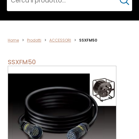
Cerca
ACCESSORI
Home
>
Prodotti
>
ACCESSORI
>
SSXFM50
SSXFM50