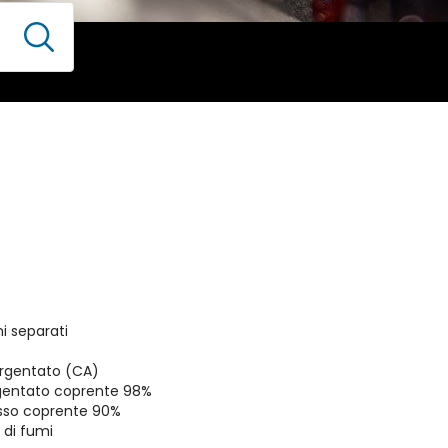
i separati
 argentato (CA)
rgentato coprente 98%
osso coprente 90%
 di fumi