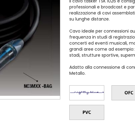
Il cavo tasker TSK 1026 è consig
professionali e broadcast e pa
realizzazione di cavi assemblati
su lunghe distanze.
Cavo ideale per connessioni au
frequenza in studi di registrazio
concerti ed eventi musicali, ma
grandi aree come ad esempio: os
stadi, strutture sportive, supe
Adatto alla connessione di conn
Metallo.