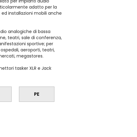
liato per impianti audio
rticolarmente adatto per la
 ed installazioni mobili anche
dio analogiche di bassa
ne, teatri, sale di conferenza,
nifestazioni sportive; per
pedali, aeroporti, teatri,
rmercati, megastores.
ettori tasker XLR e Jack