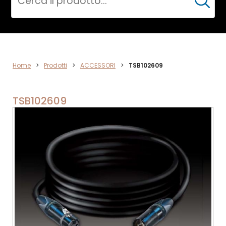
Cerca
ACCESSORI
Home
>
Prodotti
>
ACCESSORI
>
TSB102609
TSB102609