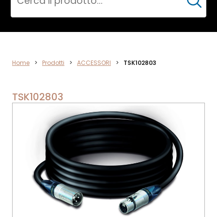
Cerca
ACCESSORI
Home
>
Prodotti
>
ACCESSORI
>
TSK102803
TSK102803