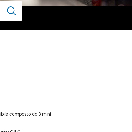
sibile composto da 3 mini-
osso O.F.C.