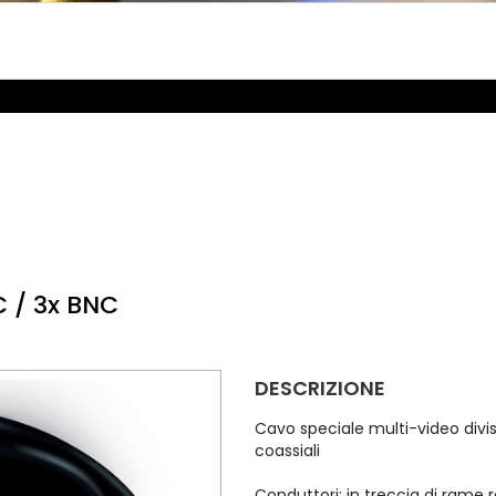
C / 3x BNC
DESCRIZIONE
Cavo speciale multi-video divi
coassiali
Conduttori: in treccia di rame r