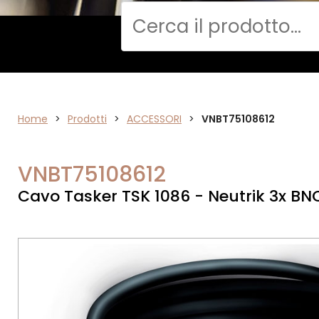
Cerca
Home
ACCESSORI
>
Prodotti
>
ACCESSORI
>
VNBT75108612
VNBT75108612
Cavo Tasker TSK 1086 - Neutrik 3x BN