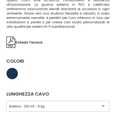
questo cavo offre un'ottima conducibilità e resistenza
all'ossidazione. La guaina esterna in PVC è certificata
antifiamma assicurando elevati standard di sicurezza in ogni
ambiente. Grazie alla sua struttura flessibile e robusta, si rivela
estremamente versatile: è perfetto per l'uso intensivo in tour, per
installazioni a parete o per creare cavi audio personalizzati di
alta qualità per sistemi Hi-Fi e professionali.
Scheda Tecnica
COLORI
LUNGHEZZA CAVO