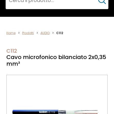
Cerca
AUDIO
Home
>
Prodotti
>
AUDIO
>
C112
C112
Cavo microfonico bilanciato 2x0,35
mm²