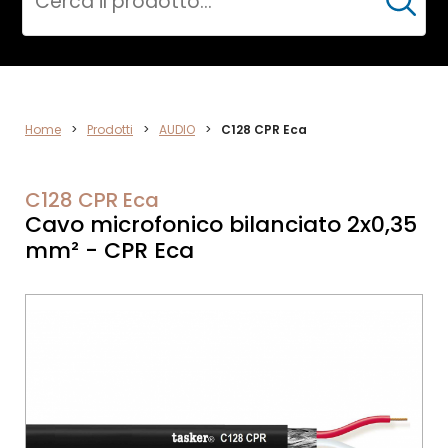
Cerca
AUDIO
Home
>
Prodotti
>
AUDIO
>
C128 CPR Eca
C128 CPR Eca
Cavo microfonico bilanciato 2x0,35
mm² - CPR Eca