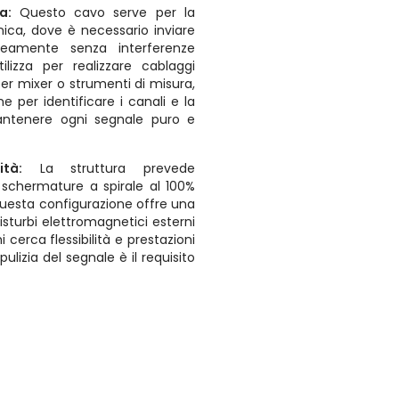
sa:
Questo cavo serve per la
onica, dove è necessario inviare
neamente senza interferenze
tilizza per realizzare cablaggi
er mixer o strumenti di misura,
me per identificare i canali e la
mantenere ogni segnale puro e
ità:
La struttura prevede
 schermature a spirale al 100%
Questa configurazione offre una
isturbi elettromagnetici esterni
hi cerca flessibilità e prestazioni
pulizia del segnale è il requisito