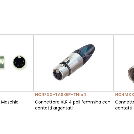
NC4FXX-TASKER-TN154
NC4MXX
i Maschio
Connettore XLR 4 poli femmina con
Connetto
contatti argentati
contatti 