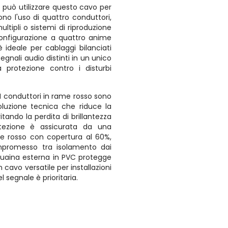
i può utilizzare questo cavo per
no l'uso di quattro conduttori,
tipli o sistemi di riproduzione
 configurazione a quattro anime
 è ideale per cablaggi bilanciati
segnali audio distinti in un unico
protezione contro i disturbi
I conduttori in rame rosso sono
oluzione tecnica che riduce la
itando la perdita di brillantezza
otezione è assicurata da una
e rosso con copertura al 60%,
promesso tra isolamento dai
La guaina esterna in PVC protegge
n cavo versatile per installazioni
l segnale è prioritaria.