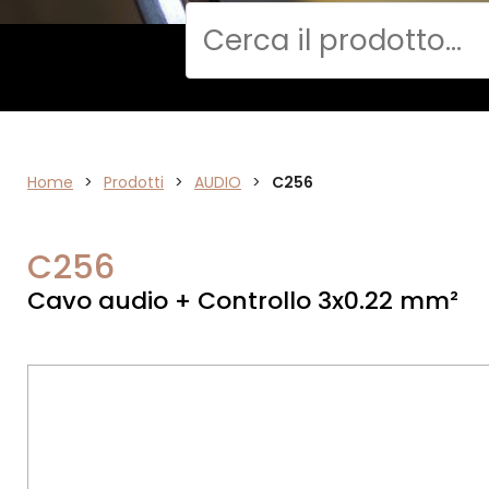
Cerca
Home
AUDIO
>
Prodotti
>
AUDIO
>
C256
C256
Cavo audio + Controllo 3x0.22 mm²