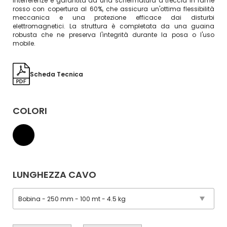
interferenze è garantita da una schermatura a treccia in rame
rosso con copertura al 60%, che assicura un'ottima flessibilità
meccanica e una protezione efficace dai disturbi
elettromagnetici. La struttura è completata da una guaina
robusta che ne preserva l'integrità durante la posa o l'uso
mobile.
Scheda Tecnica
COLORI
LUNGHEZZA CAVO