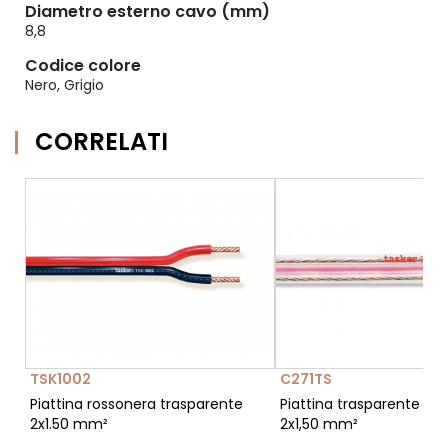
Diametro esterno cavo (mm)
8,8
Codice colore
Nero, Grigio
CORRELATI
TSK1002
C271TS
Piattina rossonera trasparente
Piattina trasparente spe
2x1.50 mm²
2x1,50 mm²