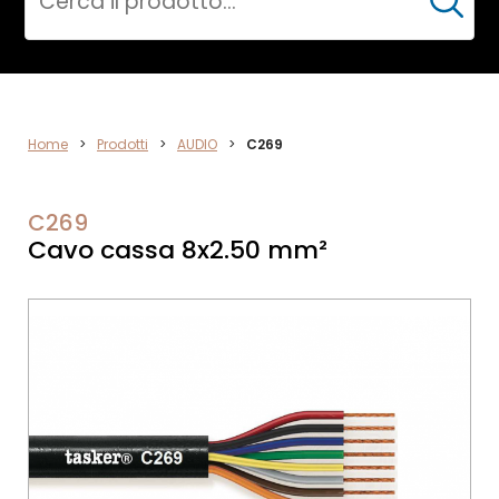
Cerca
AUDIO
Home
>
Prodotti
>
AUDIO
>
C269
C269
Cavo cassa 8x2.50 mm²