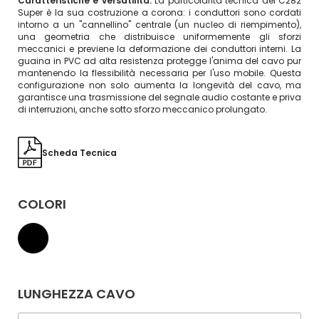
Caratteristiche e versatilità:
La particolarità tecnica del C282
Super è la sua costruzione a corona: i conduttori sono cordati
intorno a un "cannellino" centrale (un nucleo di riempimento),
una geometria che distribuisce uniformemente gli sforzi
meccanici e previene la deformazione dei conduttori interni. La
guaina in PVC ad alta resistenza protegge l'anima del cavo pur
mantenendo la flessibilità necessaria per l'uso mobile. Questa
configurazione non solo aumenta la longevità del cavo, ma
garantisce una trasmissione del segnale audio costante e priva
di interruzioni, anche sotto sforzo meccanico prolungato.
Scheda Tecnica
COLORI
LUNGHEZZA CAVO