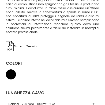
fondamentale è l'impiego di materiali isolanti in LSZH, che in
caso di combustione non sprigionano gas tossici e producono
fumi minimi. I conduttori in rame rosso assicurano un'ottima
conducibilità, mentre la schermatura a spirale in rame O.F.C.
con copertura al 100% protegge il segnale da ronzii e disturbi
esterni. Le anime interne nei colori Naturale e Rosso semplificano
le operazioni di intestazione, rendendo questo cavo una
soluzione sicura, performante e facile da installare in molteplici
contesti professionale.
Scheda Tecnica
COLORI
LUNGHEZZA CAVO