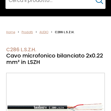
Cerca
AUDIO
Home
>
Prodotti
>
AUDIO
>
C286 L.S.Z.H.
C286 L.S.Z.H.
Cavo microfonico bilanciato 2x0.22
mm² in LSZH