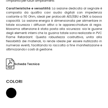
l'impianto per futuri ampliamenti.
Caratteristiche e versatilità:
La sezione dedicata al segnale è
composta da quattro cavi audio digitali con impedenza
costante a 110 Ohm, ideali per protocolli AES/EBU e DMX a bassa
capacità. La sezione energia è dimensionata per alimentare in
totale sicurezza i diffusori attivi o le apparecchiature di regia.
Massima attenzione è stata posta alla sicurezza: sia le guaine
degli elementi interni che la guaina totale sono realizzate in PVC
Flame Retardant. Questa robustezza costruttiva, unita alla
flessibilità dei materiali, lo rende ideale per essere riutilizzato in
numerosi eventi, facilitando la raccolta a fine manifestazione e
ottimizzando i costi di gestione.
Scheda Tecnica
COLORI