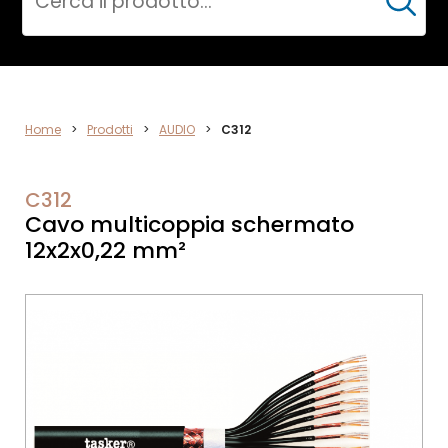
Cerca
AUDIO
Home
>
Prodotti
>
AUDIO
>
C312
C312
Cavo multicoppia schermato
12x2x0,22 mm²