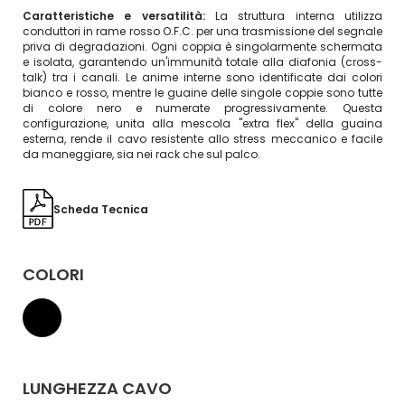
Caratteristiche e versatilità:
La struttura interna utilizza
conduttori in rame rosso O.F.C. per una trasmissione del segnale
priva di degradazioni. Ogni coppia è singolarmente schermata
e isolata, garantendo un'immunità totale alla diafonia (cross-
talk) tra i canali. Le anime interne sono identificate dai colori
bianco e rosso, mentre le guaine delle singole coppie sono tutte
di colore nero e numerate progressivamente. Questa
configurazione, unita alla mescola "extra flex" della guaina
esterna, rende il cavo resistente allo stress meccanico e facile
da maneggiare, sia nei rack che sul palco.
Scheda Tecnica
COLORI
LUNGHEZZA CAVO