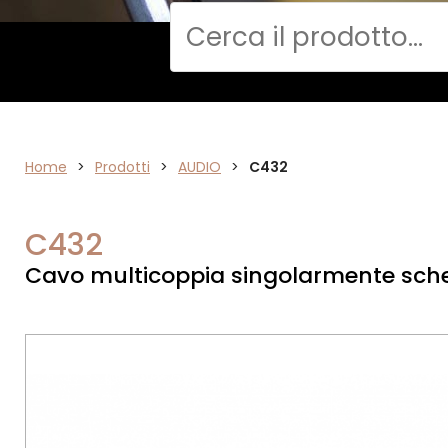
Cerca
Home
AUDIO
>
Prodotti
>
AUDIO
>
C432
C432
Cavo multicoppia singolarmente sch