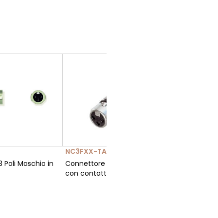
NC3FXX-TASKER-TN091
NC3MXX
 Poli Maschio in
Connettore XLR 3 poli femmina
Connetto
con contatti argentati
con cont