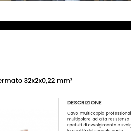
ermato 32x2x0,22 mm²
DESCRIZIONE
Cavo multicoppia professiona
multipolare ad alta resistenza
ripetuti di avvolgimento e s
la qualità del segnale audio.