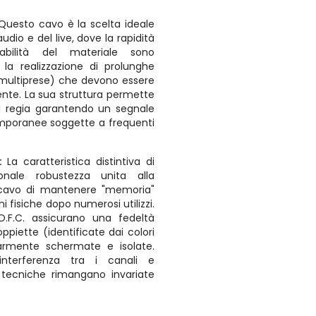
Questo cavo è la scelta ideale
audio e del live, dove la rapidità
abilità del materiale sono
 la realizzazione di prolunghe
(multiprese) che devono essere
ente. La sua struttura permette
di regia garantendo un segnale
temporanee soggette a frequenti
à:
La caratteristica distintiva di
onale robustezza unita alla
al cavo di mantenere "memoria"
ni fisiche dopo numerosi utilizzi.
O.F.C. assicurano una fedeltà
ppiette (identificate dai colori
armente schermate e isolate.
interferenza tra i canali e
 tecniche rimangano invariate