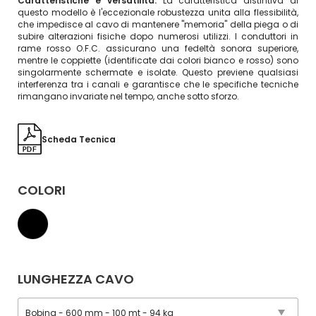
Caratteristiche e versatilità:
La caratteristica distintiva di
questo modello è l'eccezionale robustezza unita alla flessibilità,
che impedisce al cavo di mantenere "memoria" della piega o di
subire alterazioni fisiche dopo numerosi utilizzi. I conduttori in
rame rosso O.F.C. assicurano una fedeltà sonora superiore,
mentre le coppiette (identificate dai colori bianco e rosso) sono
singolarmente schermate e isolate. Questo previene qualsiasi
interferenza tra i canali e garantisce che le specifiche tecniche
rimangano invariate nel tempo, anche sotto sforzo.
Scheda Tecnica
COLORI
LUNGHEZZA CAVO