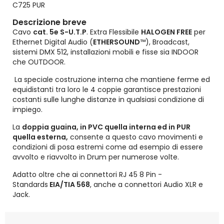
C725 PUR
Descrizione breve
Cavo
cat. 5e S-U.T.P
. Extra Flessibile
HALOGEN FREE
per
Ethernet Digital Audio (
ETHERSOUND
™), Broadcast,
sistemi DMX 512, installazioni mobili e fisse sia INDOOR
che OUTDOOR.
La speciale costruzione interna che mantiene ferme ed
equidistanti tra loro le 4 coppie garantisce prestazioni
costanti sulle lunghe distanze in qualsiasi condizione di
impiego.
La
doppia guaina, in PVC quella interna ed in PUR
quella esterna,
consente a questo cavo movimenti e
condizioni di posa estremi come ad esempio di essere
avvolto e riavvolto in Drum per numerose volte.
Adatto oltre che ai connettori RJ 45 8 Pin -
Standards
EIA/TIA 568
, anche a connettori Audio XLR e
Jack.