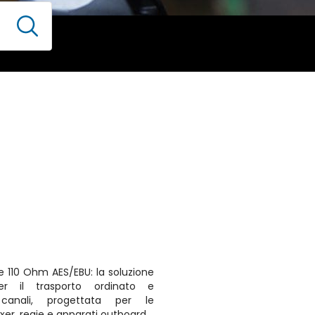
e 110 Ohm AES/EBU: la soluzione
 per il trasporto ordinato e
 canali, progettata per le
ixer, regie e apparati outboard.