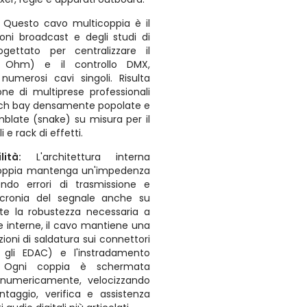
:
Questo cavo multicoppia è il
ioni broadcast e degli studi di
ogettato per centralizzare il
10 Ohm) e il controllo DMX,
numerosi cavi singoli. Risulta
one di multiprese professionali
patch bay densamente popolate e
emblate (snake) su misura per il
 e rack di effetti.
ilità:
L'architettura interna
 coppia mantenga un'impedenza
ndo errori di trasmissione e
ncronia del segnale anche su
te la robustezza necessaria a
 interne, il cavo mantiene una
azioni di saldatura sui connettori
 gli EDAC) e l'instradamento
ck. Ogni coppia è schermata
a numericamente, velocizzando
taggio, verifica e assistenza