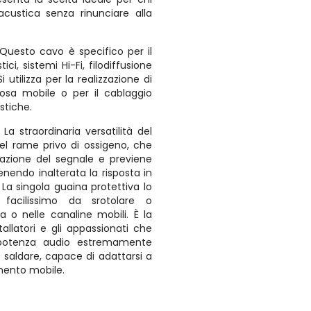
acustica senza rinunciare alla
Questo cavo è specifico per il
ci, sistemi Hi-Fi, filodiffusione
 utilizza per la realizzazione di
osa mobile o per il cablaggio
ustiche.
:
La straordinaria versatilità del
del rame privo di ossigeno, che
uazione del segnale e previene
nendo inalterata la risposta in
 La singola guaina protettiva lo
facilissimo da srotolare o
a o nelle canaline mobili. È la
stallatori e gli appassionati che
 potenza audio estremamente
e saldare, capace di adattarsi a
mento mobile.