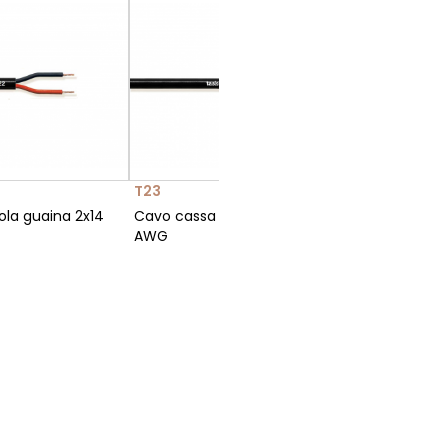
T23
T25
ola guaina 2x14
Cavo cassa singola guaina 2x13
Cavo cas
AWG
AWG