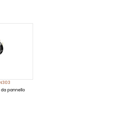
N303
da pannello