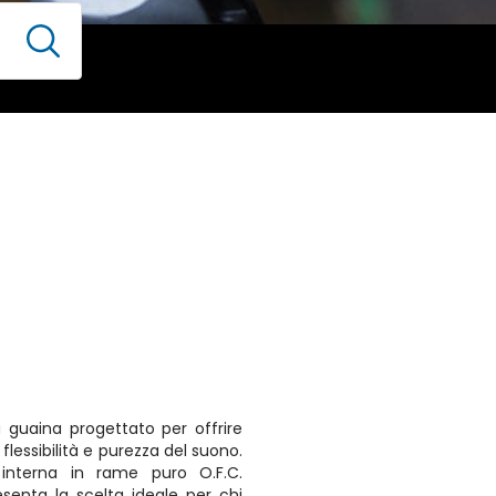
 guaina progettato per offrire
lessibilità e purezza del suono.
 interna in rame puro O.F.C.
senta la scelta ideale per chi