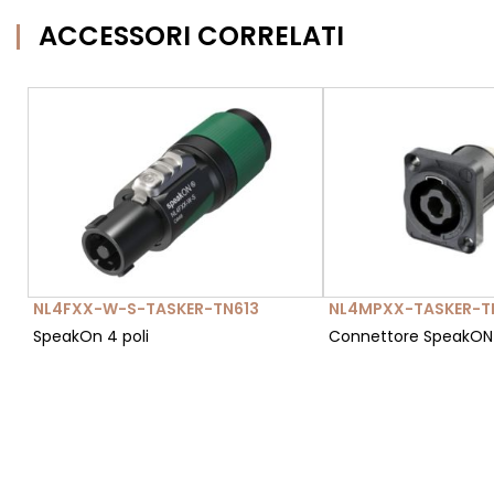
ACCESSORI CORRELATI
NL4FXX-W-S-TASKER-TN613
NL4MPXX-TASKER-T
SpeakOn 4 poli
Connettore SpeakON 