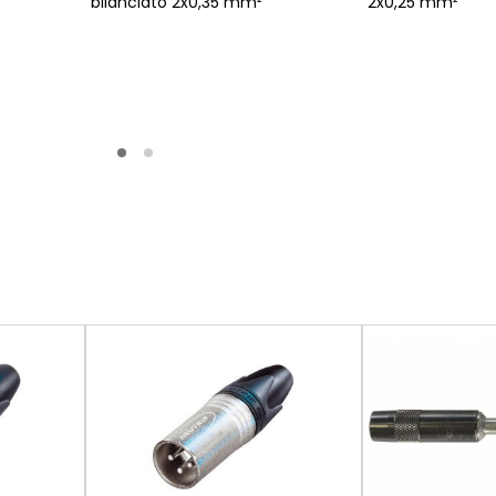
bilanciato 2x0,35 mm²
2x0,25 mm²