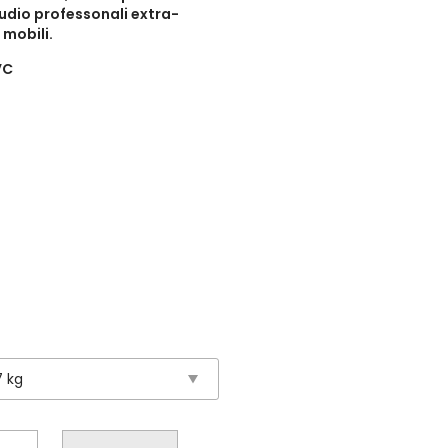
udio professonali extra-
o mobili.
PVC