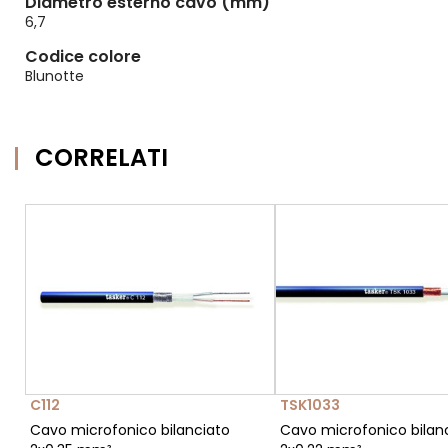
Diametro esterno cavo (mm)
6,7
Codice colore
Blunotte
CORRELATI
C112
TSK1033
Cavo microfonico bilanciato
Cavo microfonico bilan