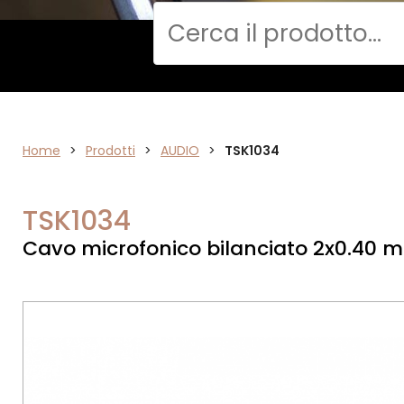
Cerca
Home
AUDIO
>
Prodotti
>
AUDIO
>
TSK1034
TSK1034
Cavo microfonico bilanciato 2x0.40 