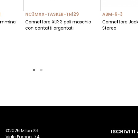
1
NC3MXX-TASKER-TN129
ABM-6-3
femmina
Connettore XLR 3 poli maschio
Connettore Jack
con contatti argentati
Stereo
©
2026 Milan Srl
ISCRIVITI
Viale Europa, 74,