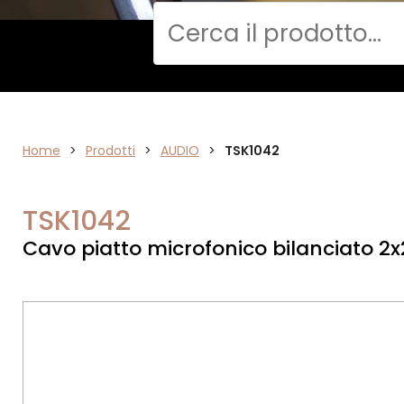
Cerca
Home
AUDIO
>
Prodotti
>
AUDIO
>
TSK1042
TSK1042
Cavo piatto microfonico bilanciato 2