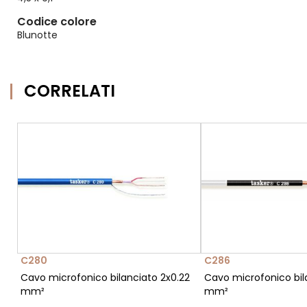
Codice colore
Blunotte
CORRELATI
C280
C286
Cavo microfonico bilanciato 2x0.22
Cavo microfonico bil
mm²
mm²