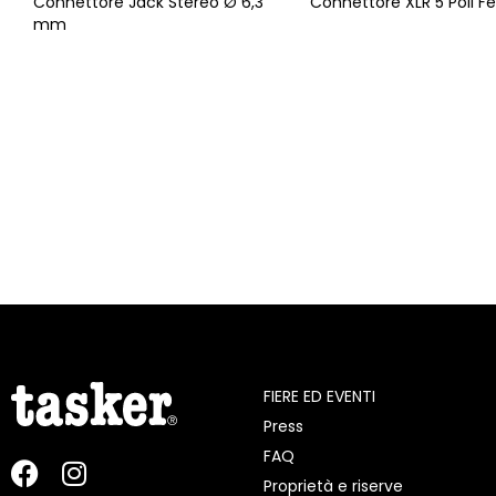
Connettore Jack Stereo Ø 6,3
Connettore XLR 5 Poli 
mm
FIERE ED EVENTI
Press
FAQ
Proprietà e riserve