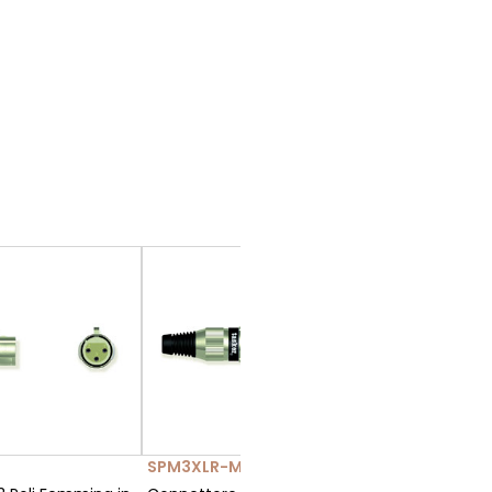
SPM3XLR-M
NC3FXX-