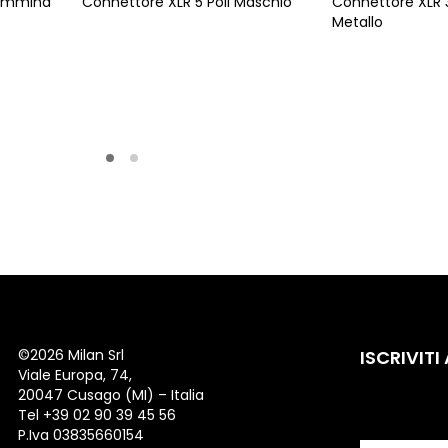
Femmina
Connettore XLR 5 Poli Maschio
Connettore XLR 
Metallo
©
2026 Milan Srl
ISCRIVITI
Viale Europa, 74,
20047 Cusago (MI) – Italia
Tel +39 02 90 39 45 56
P.Iva 03835660154