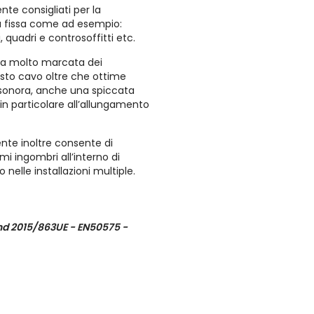
te consigliati per la
sa fissa come ad esempio:
i, quadri e controsoffitti etc.
ura molto marcata dei
sto cavo oltre che ottime
e sonora, anche una spiccata
d in particolare all’allungamento
nte inoltre consente di
mi ingombri all’interno di
 nelle installazioni multiple.
d 2015/863UE - EN50575 -