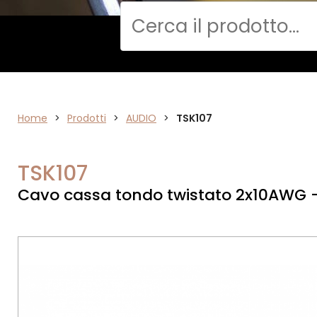
Cerca
Home
AUDIO
>
Prodotti
>
AUDIO
>
TSK107
TSK107
Cavo cassa tondo twistato 2x10AWG 