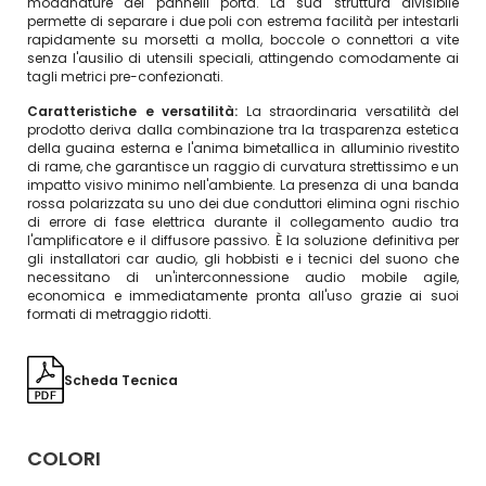
modanature dei pannelli porta. La sua struttura divisibile
permette di separare i due poli con estrema facilità per intestarli
rapidamente su morsetti a molla, boccole o connettori a vite
senza l'ausilio di utensili speciali, attingendo comodamente ai
tagli metrici pre-confezionati.
Caratteristiche e versatilità:
La straordinaria versatilità del
prodotto deriva dalla combinazione tra la trasparenza estetica
della guaina esterna e l'anima bimetallica in alluminio rivestito
di rame, che garantisce un raggio di curvatura strettissimo e un
impatto visivo minimo nell'ambiente. La presenza di una banda
rossa polarizzata su uno dei due conduttori elimina ogni rischio
di errore di fase elettrica durante il collegamento audio tra
l'amplificatore e il diffusore passivo. È la soluzione definitiva per
gli installatori car audio, gli hobbisti e i tecnici del suono che
necessitano di un'interconnessione audio mobile agile,
economica e immediatamente pronta all'uso grazie ai suoi
formati di metraggio ridotti.
Scheda Tecnica
COLORI