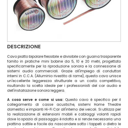
DESCRIZIONE
Cavo piatto bipolare flessibile e divisibile con guaina trasparente
fornito in pratiche mini bobine da 5, 10 e 20 metri, progettato
specificamente per la riproduzione sonora e la connessione di
sistemi audio commerciali. Grazie all'impiego di conduttori
interni in C.C.A. (Alluminio rivestito di rame), questo cavo unisce
un'eccellente leggerezza strutturale a un costo competitivo,
risultando la scelta ideale per i professionisti del car audio e
dell'installazione sonora leggera.
A cosa serve e come si usa:
Questo cavo è specifico per il
collegamento di casse acustiche, sistemi Home Theatre
domestici e impianti Hi-Fi Car all'interno dei veicoli. Si utilizza per
la realizzazione di estensioni mobili e cablaggi volanti rapidi
dove lo spazio di passaggio è ridotto e si rende necessaria una
piattina sottile e facile da nascondere sotto i tappeti o dietro le