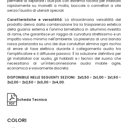
permette di separare i due poli con estrema facilità per intestarli
rapidamente su morsetti a molla, boccole o connettori a vite
senza l'ausilio di utensili speciali.
Caratteristiche e versatilità:
La straordinaria versatilità del
prodotto deriva dalla combinazione tra la trasparenza estetica
della guaina esterna e l'anima bimetallica in alluminio rivestito
di rame, che garantisce un raggio di curvatura strettissimo e un
impatto visivo minimo nell'ambiente. La presenza di una banda
rossa polarizzata su uno dei due conduttori elimina ogni rischio
di errore di fase elettrica durante il collegamento audio tra
l'amplificatore e il diffusore passivo. È la soluzione definitiva per
gli installatori car audio, gli hobbisti e i tecnici del suono che
necessitano di un'interconnessione audio mobile agile,
economica e visivamente discreta.
DISPONIBILE NELLE SEGUENTI SEZIONI: 2x0,50 - 2x1,00 - 2x1,50 -
2x2,00 - 2x2,50 - 2x3,00 - 2x4,00.
Scheda Tecnica
COLORI